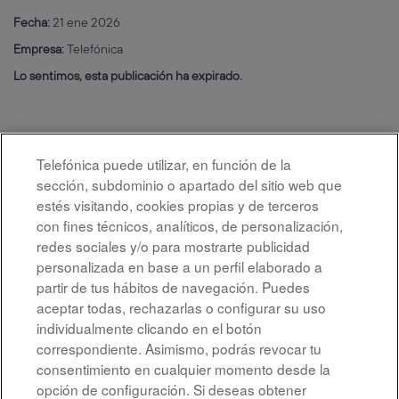
Fecha:
21 ene 2026
Empresa:
Telefónica
Lo sentimos, esta publicación ha expirado.
Telefónica puede utilizar, en función de la
sección, subdominio o apartado del sitio web que
estés visitando, cookies propias y de terceros
con fines técnicos, analíticos, de personalización,
redes sociales y/o para mostrarte publicidad
personalizada en base a un perfil elaborado a
partir de tus hábitos de navegación. Puedes
aceptar todas, rechazarlas o configurar su uso
individualmente clicando en el botón
correspondiente. Asimismo, podrás revocar tu
Aviso legal
consentimiento en cualquier momento desde la
opción de configuración. Si deseas obtener
Accesibilidad