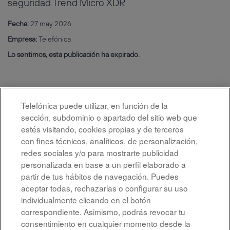
seguridad Trend Micro XDR
Fecha:
27 may 2026
Empresa:
Telefónica
Lo sentimos, esta publicación ha expirado.
Telefónica puede utilizar, en función de la
sección, subdominio o apartado del sitio web que
estés visitando, cookies propias y de terceros
con fines técnicos, analíticos, de personalización,
redes sociales y/o para mostrarte publicidad
personalizada en base a un perfil elaborado a
partir de tus hábitos de navegación. Puedes
aceptar todas, rechazarlas o configurar su uso
individualmente clicando en el botón
correspondiente. Asimismo, podrás revocar tu
Aviso legal
consentimiento en cualquier momento desde la