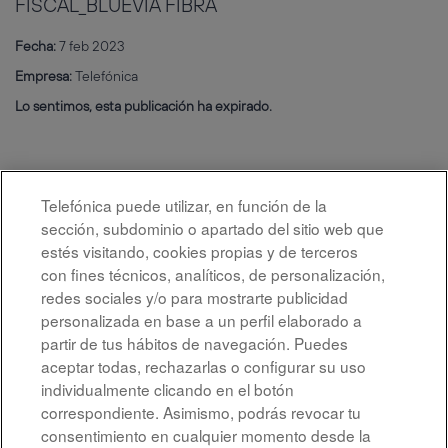
FISCAL_BLUEVIA FIBRA
Fecha:
7 feb 2023
Empresa:
Telefónica
Lo sentimos, esta publicación ha expirado.
Telefónica puede utilizar, en función de la
sección, subdominio o apartado del sitio web que
estés visitando, cookies propias y de terceros
con fines técnicos, analíticos, de personalización,
redes sociales y/o para mostrarte publicidad
personalizada en base a un perfil elaborado a
partir de tus hábitos de navegación. Puedes
aceptar todas, rechazarlas o configurar su uso
individualmente clicando en el botón
correspondiente. Asimismo, podrás revocar tu
Aviso legal
consentimiento en cualquier momento desde la