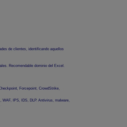
des de clientes, identificando aquellos
tales. Recomendable dominio del Excel.
Checkpoint, Forcepoint, CrowdStrike,
os, WAF, IPS, IDS, DLP. Antivirus, malware,
.