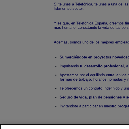
Si te unes a Telefónica, te unes a una de l
líder en su sector.
Y es que, en Telefónica España, creemos fi
más humano, conectando la vida de las persona
Además, somos uno de los mejores emplead
Sumergiéndote en proyectos novedosos
Impulsando tu
desarrollo profesional
, a
Apostamos por el equilibrio entre la vida
formas de trabajo
, horarios, jornadas y
Te ofrecemos un contrato Indefinido y una
Seguro de vida, plan de pensiones y 
Invitándote a participar en nuestro
progra