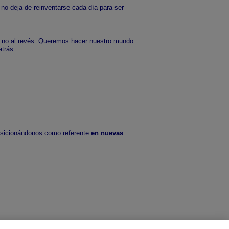
 no deja de reinventarse cada día para ser
y no al revés. Queremos hacer nuestro mundo
atrás.
osicionándonos como referente
en nuevas