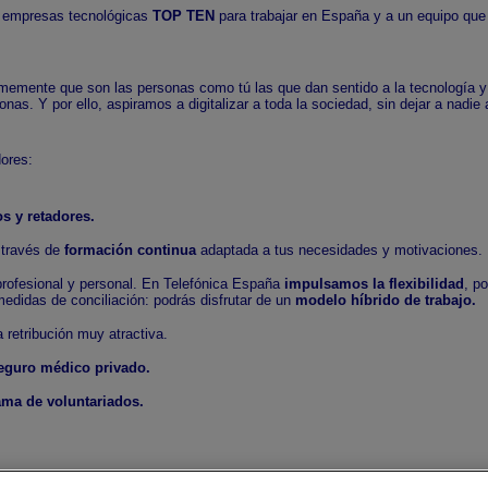
as empresas tecnológicas
TOP TEN
para trabajar en España y a un equipo que
rmemente que son las personas como tú las que dan sentido a la tecnología 
s. Y por ello, aspiramos a digitalizar a toda la sociedad, sin dejar a nadie 
ores:
 y retadores.
 través de
formación continua
adaptada a tus necesidades y motivaciones.
 profesional y personal. En Telefónica España
impulsamos la flexibilidad
, p
 medidas de conciliación: podrás disfrutar de un
modelo híbrido de trabajo.
 retribución muy atractiva.
seguro médico privado.
ma de voluntariados.