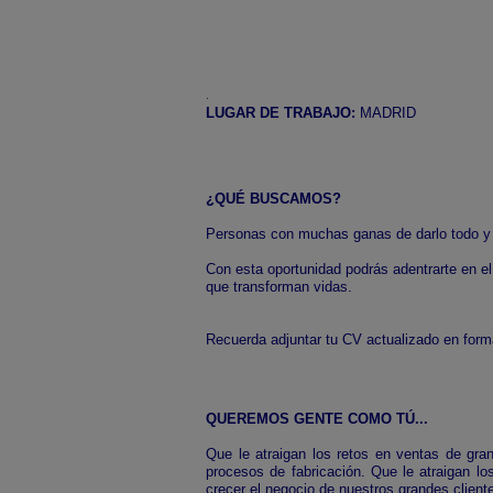
.
LUGAR DE TRABAJO:
MADRID
¿QUÉ BUSCAMOS?
Personas con muchas ganas de darlo todo y m
Con esta oportunidad podrás adentrarte en e
que transforman vidas.
Recuerda adjuntar tu CV actualizado en for
QUEREMOS GENTE COMO TÚ...
Que le atraigan los retos en ventas de gra
procesos de fabricación. Que le atraigan lo
crecer el negocio de nuestros grandes client