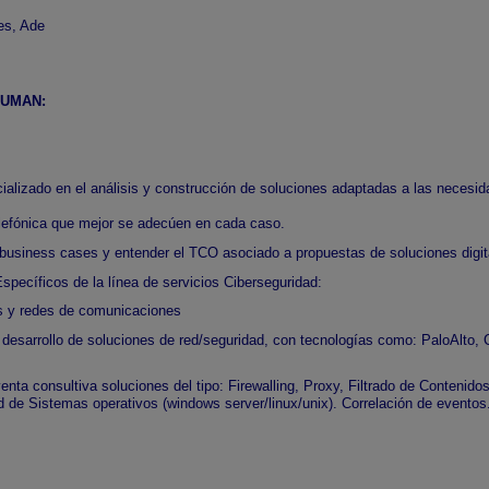
es, Ade
SUMAN:
cializado en el análisis y construcción de soluciones adaptadas a las necesida
 Telefónica que mejor se adecúen en cada caso.
 business cases y entender el TCO asociado a propuestas de soluciones digi
pecíficos de la línea de servicios Ciberseguridad:
s y redes de comunicaciones
l desarrollo de soluciones de red/seguridad, con tecnologías como: PaloAlto, 
nta consultiva soluciones del tipo: Firewalling, Proxy, Filtrado de Contenid
d de Sistemas operativos (windows server/linux/unix). Correlación de eventos