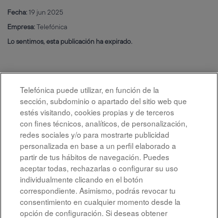
Fecha:
19 jun 2025
Empresa:
Telefónica
Lo sentimos, esta publicación ha expirado.
Telefónica puede utilizar, en función de la
sección, subdominio o apartado del sitio web que
estés visitando, cookies propias y de terceros
con fines técnicos, analíticos, de personalización,
redes sociales y/o para mostrarte publicidad
personalizada en base a un perfil elaborado a
partir de tus hábitos de navegación. Puedes
aceptar todas, rechazarlas o configurar su uso
individualmente clicando en el botón
correspondiente. Asimismo, podrás revocar tu
Aviso legal
consentimiento en cualquier momento desde la
opción de configuración. Si deseas obtener
Accesibilidad