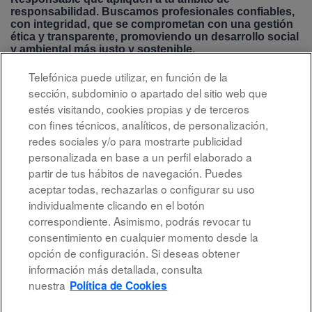
responsabilidad. Buscamos profesionales confiables,
con integridad, que se comprometan con una gestión
ética y transparente, promoviendo un desarrollo social
y ambiental más justo y sostenible.
Telefónica puede utilizar, en función de la
sección, subdominio o apartado del sitio web que
TELEFÓNICA EDUCACIÓN DIGITAL
estés visitando, cookies propias y de terceros
con fines técnicos, analíticos, de personalización,
Enviar candidatura ahora »
redes sociales y/o para mostrarte publicidad
personalizada en base a un perfil elaborado a
partir de tus hábitos de navegación. Puedes
aceptar todas, rechazarlas o configurar su uso
individualmente clicando en el botón
correspondiente. Asimismo, podrás revocar tu
Aviso legal
consentimiento en cualquier momento desde la
opción de configuración. Si deseas obtener
Accesibilidad
información más detallada, consulta
Protección de datos
nuestra
Política de Cookies