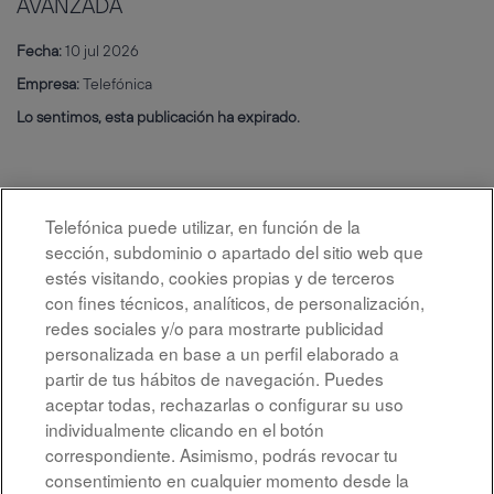
AVANZADA
Fecha:
10 jul 2026
Empresa:
Telefónica
Lo sentimos, esta publicación ha expirado.
Telefónica puede utilizar, en función de la
sección, subdominio o apartado del sitio web que
estés visitando, cookies propias y de terceros
con fines técnicos, analíticos, de personalización,
redes sociales y/o para mostrarte publicidad
personalizada en base a un perfil elaborado a
partir de tus hábitos de navegación. Puedes
aceptar todas, rechazarlas o configurar su uso
individualmente clicando en el botón
correspondiente. Asimismo, podrás revocar tu
Aviso legal
consentimiento en cualquier momento desde la