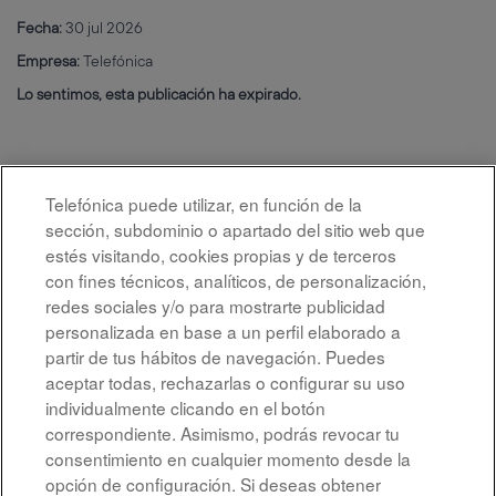
Fecha:
30 jul 2026
Empresa:
Telefónica
Lo sentimos, esta publicación ha expirado.
Telefónica puede utilizar, en función de la
sección, subdominio o apartado del sitio web que
estés visitando, cookies propias y de terceros
con fines técnicos, analíticos, de personalización,
redes sociales y/o para mostrarte publicidad
personalizada en base a un perfil elaborado a
partir de tus hábitos de navegación. Puedes
aceptar todas, rechazarlas o configurar su uso
individualmente clicando en el botón
correspondiente. Asimismo, podrás revocar tu
Aviso legal
consentimiento en cualquier momento desde la
opción de configuración. Si deseas obtener
Accesibilidad