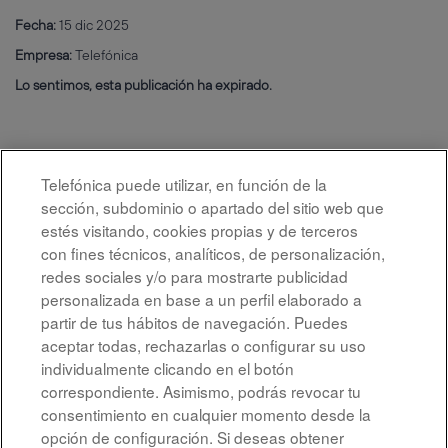
Fecha:
15 dic 2025
Empresa:
Telefónica
Lo sentimos, esta publicación ha expirado.
Telefónica puede utilizar, en función de la
sección, subdominio o apartado del sitio web que
estés visitando, cookies propias y de terceros
con fines técnicos, analíticos, de personalización,
redes sociales y/o para mostrarte publicidad
personalizada en base a un perfil elaborado a
partir de tus hábitos de navegación. Puedes
aceptar todas, rechazarlas o configurar su uso
individualmente clicando en el botón
correspondiente. Asimismo, podrás revocar tu
Aviso legal
consentimiento en cualquier momento desde la
opción de configuración. Si deseas obtener
Accesibilidad