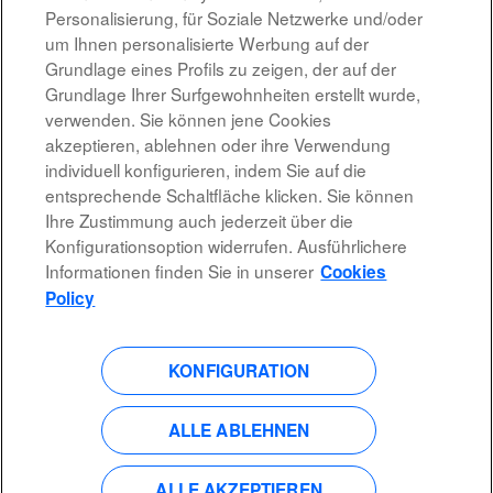
Personalisierung, für Soziale Netzwerke und/oder
um Ihnen personalisierte Werbung auf der
Grundlage eines Profils zu zeigen, der auf der
Grundlage Ihrer Surfgewohnheiten erstellt wurde,
verwenden. Sie können jene Cookies
akzeptieren, ablehnen oder ihre Verwendung
individuell konfigurieren, indem Sie auf die
entsprechende Schaltfläche klicken. Sie können
Rechtshinweis
Ihre Zustimmung auch jederzeit über die
Konfigurationsoption widerrufen. Ausführlichere
Barrierefreiheit
Informationen finden Sie in unserer
Cookies
Datenschutzrichtlinien
Policy
KONFIGURATION
W
W
W
W
i
i
i
i
r
r
r
r
d
d
d
ALLE ABLEHNEN
d
a
a
a
a
u
u
u
u
f
f
f
f
e
e
e
ALLE AKZEPTIEREN