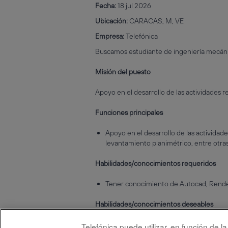
Fecha:
18 jul 2026
Ubicación:
CARACAS, M, VE
Empresa:
Telefónica
Buscamos estudiante de ingeniería mecánica
Misión del puesto
Apoyo en el desarrollo de las actividades r
Funciones principales
Apoyo en el desarrollo de las actividad
levantamiento planimétrico, entre otras
Habilidades/conocimientos requeridos
Tener conocimiento de Autocad, Render
Habilidades/conocimientos deseables
Tener conocimiento de Autocad,modelos
Telefónica puede utilizar, en función de 