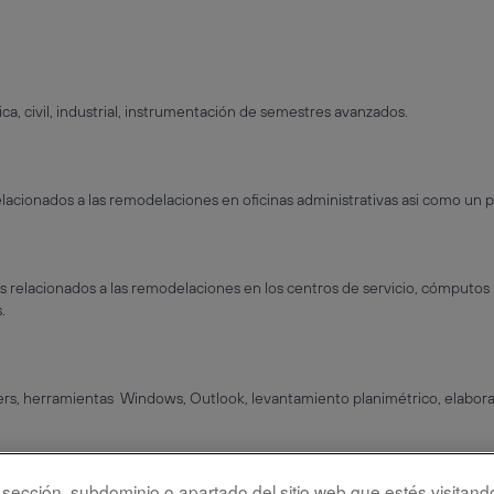
, civil, industrial, instrumentación de semestres avanzados.
elacionados a las remodelaciones en oficinas administrativas asi como un pr
es relacionados a las remodelaciones en los centros de servicio, cómputos
.
s, herramientas Windows, Outlook, levantamiento planimétrico, elabora
 3D, herramientas Windows, Outlook, levantamiento planimétrico, elabo
la sección, subdominio o apartado del sitio web que estés visitand