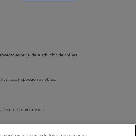
oyecto especial de sustitución de chillers.
 métricos, inspección de obras,
ción de informes de obra
ración de informes y presentaciones.
o, cookies propias y de terceros con fines