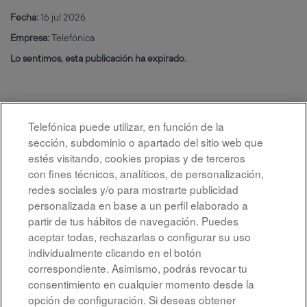
Fecha:
16 jul 2026
Empresa:
Telefónica
Lo sentimos, esta publicación ha expirado.
Telefónica puede utilizar, en función de la
sección, subdominio o apartado del sitio web que
estés visitando, cookies propias y de terceros
con fines técnicos, analíticos, de personalización,
redes sociales y/o para mostrarte publicidad
personalizada en base a un perfil elaborado a
partir de tus hábitos de navegación. Puedes
aceptar todas, rechazarlas o configurar su uso
individualmente clicando en el botón
correspondiente. Asimismo, podrás revocar tu
Aviso legal
consentimiento en cualquier momento desde la
opción de configuración. Si deseas obtener
Accesibilidad