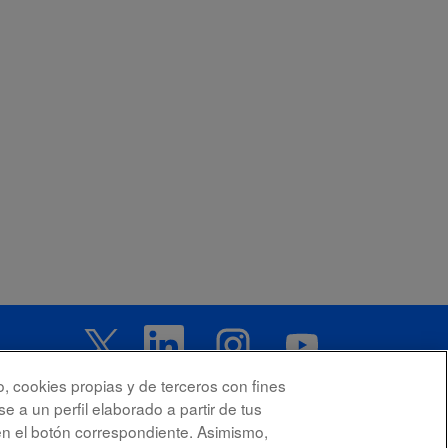
S
S
S
S
e
e
e
e
a
a
a
a
b
b
b
b
r
r
r
o, cookies propias y de terceros con fines
r
e
e
e
e
e a un perfil elaborado a partir de tus
e
e
e
e
n
n
n
en el botón correspondiente. Asimismo,
n
u
u
u
u