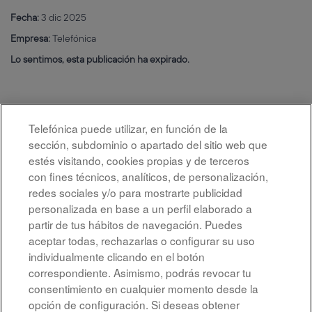
Fecha:
3 dic 2025
Empresa:
Telefónica
Lo sentimos, esta publicación ha expirado.
Telefónica puede utilizar, en función de la
sección, subdominio o apartado del sitio web que
estés visitando, cookies propias y de terceros
con fines técnicos, analíticos, de personalización,
redes sociales y/o para mostrarte publicidad
personalizada en base a un perfil elaborado a
partir de tus hábitos de navegación. Puedes
aceptar todas, rechazarlas o configurar su uso
individualmente clicando en el botón
correspondiente. Asimismo, podrás revocar tu
Aviso legal
consentimiento en cualquier momento desde la
opción de configuración. Si deseas obtener
Accesibilidad