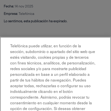
Fecha:
14 nov 2025
Empresa:
Telefónica
Lo sentimos, esta publicación ha expirado.
Telefónica puede utilizar, en función de la
sección, subdominio o apartado del sitio web que
estés visitando, cookies propias y de terceros
con fines técnicos, analíticos, de personalización,
redes sociales y/o para mostrarte publicidad
personalizada en base a un perfil elaborado a
partir de tus hábitos de navegación. Puedes
aceptar todas, rechazarlas o configurar su uso
individualmente clicando en el botón
correspondiente. Asimismo, podrás revocar tu
Aviso legal
consentimiento en cualquier momento desde la
opción de configuración. Si deseas obtener
Accesibilidad