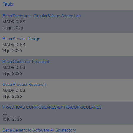
Título
Beca Talentum - Circular&Value Added Lab
MADRID, ES
5 ago 2026
Beca Service Design
MADRID, ES
14 jul 2026
Beca Customer Foresight
MADRID, ES
14 jul 2026
Beca Product Research
MADRID, ES
14 jul 2026
PRACTICAS CURRICULARES/EXTRACURRICULARES
ES
15 jul 2026
Beca Desarrollo Software AI Gigafactory