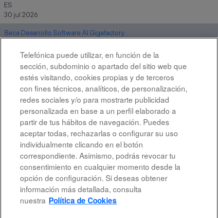
ES
30 jul 2026
Beca Desarrollo Software AI Gigafactory
ES
24 jul 2026
Telefónica puede utilizar, en función de la
sección, subdominio o apartado del sitio web que
estés visitando, cookies propias y de terceros
con fines técnicos, analíticos, de personalización,
Resultados
1 – 7
de
7
redes sociales y/o para mostrarte publicidad
personalizada en base a un perfil elaborado a
partir de tus hábitos de navegación. Puedes
aceptar todas, rechazarlas o configurar su uso
individualmente clicando en el botón
correspondiente. Asimismo, podrás revocar tu
Aviso legal
consentimiento en cualquier momento desde la
opción de configuración. Si deseas obtener
Accesibilidad
información más detallada, consulta
Protección de datos
nuestra
Política de Cookies