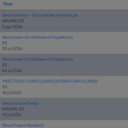
Título
Beca Talentum - Circular&Value Added Lab
MADRID, ES
5 ago 2026
Beca Desarrollo Software AI Gigafactory
ES
30 jul 2026
Beca Desarrollo Software AI Gigafactory
ES
24 jul 2026
PRACTICAS CURRICULARES/EXTRACURRICULARES
ES
15 jul 2026
Beca Service Design
MADRID, ES
14 jul 2026
Beca Product Research