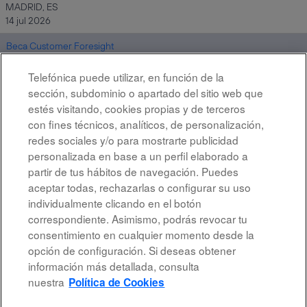
MADRID, ES
14 jul 2026
Beca Customer Foresight
MADRID, ES
14 jul 2026
Telefónica puede utilizar, en función de la
sección, subdominio o apartado del sitio web que
estés visitando, cookies propias y de terceros
con fines técnicos, analíticos, de personalización,
Resultados
1 – 7
de
7
redes sociales y/o para mostrarte publicidad
personalizada en base a un perfil elaborado a
partir de tus hábitos de navegación. Puedes
aceptar todas, rechazarlas o configurar su uso
individualmente clicando en el botón
correspondiente. Asimismo, podrás revocar tu
Aviso legal
consentimiento en cualquier momento desde la
opción de configuración. Si deseas obtener
Accesibilidad
información más detallada, consulta
Protección de datos
nuestra
Política de Cookies