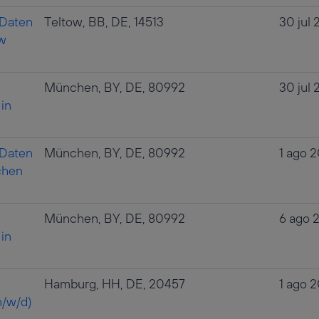
 Daten
Teltow, BB, DE, 14513
30 jul
ow
München, BY, DE, 80992
30 jul
in
 Daten
München, BY, DE, 80992
1 ago 
chen
München, BY, DE, 80992
6 ago 
in
Hamburg, HH, DE, 20457
1 ago 
/w/d)