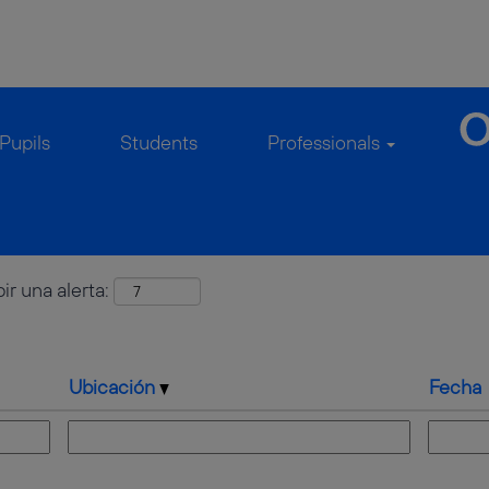
(página
hland en TelefonicaGermany
actual)
 de
"Fachinformatik Y Deutschland Y Ausbildung".
Pupils
Students
Professionals
ir una alerta:
Ubicación
Fecha