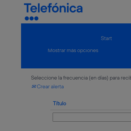
Inicio
|
Fachinformatik Y Deutsc
Resultados de búsqueda
Start
Mostrar más opciones
Seleccione la frecuencia (en días) para recib
Crear alerta
Título