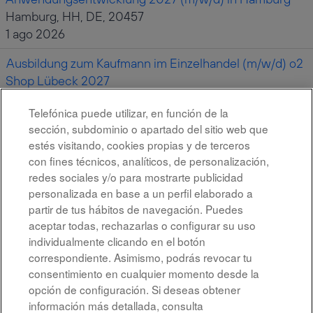
Hamburg, HH, DE, 20457
1 ago 2026
Ausbildung zum Kaufmann im Einzelhandel (m/w/d) o2
Shop Lübeck 2027
Lübeck, SH, DE, 23552
Telefónica puede utilizar, en función de la
30 jul 2026
sección, subdominio o apartado del sitio web que
estés visitando, cookies propias y de terceros
con fines técnicos, analíticos, de personalización,
Resultados
1 – 10
de
10
redes sociales y/o para mostrarte publicidad
personalizada en base a un perfil elaborado a
partir de tus hábitos de navegación. Puedes
aceptar todas, rechazarlas o configurar su uso
individualmente clicando en el botón
All rights reserved
correspondiente. Asimismo, podrás revocar tu
consentimiento en cualquier momento desde la
Accessibility
opción de configuración. Si deseas obtener
información más detallada, consulta