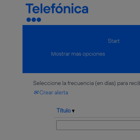
Inicio
|
"Telekommunikation" Y 
Resultados de búsqueda
Start
Mostrar más opciones
Seleccione la frecuencia (en días) para recib
Crear alerta
Título