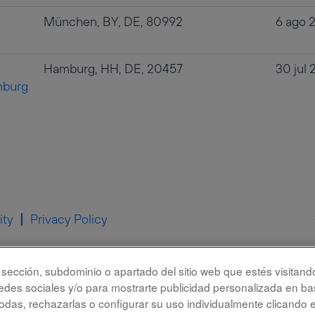
München, BY, DE, 80992
6 ago 
Hamburg, HH, DE, 20457
30 jul
mburg
ity
Privacy Policy
la sección, subdominio o apartado del sitio web que estés visitand
redes sociales y/o para mostrarte publicidad personalizada en bas
das, rechazarlas o configurar su uso individualmente clicando 