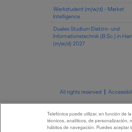
Werkstudent (m/w/d) - Market
Intelligence
Duales Studium Elektro- und
Informationstechnik (B.Sc.) in Ha
(m/w/d) 2027
All rights reserved
Accessibil
Telefónica puede utilizar, en función de 
técnicos, analíticos, de personalización, 
hábitos de navegación. Puedes aceptar to