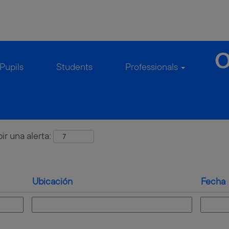
(página
Deutschland en TelefonicaGermany
actual)
 de
""Telekommunikation" Y Deutschland".
Pupils
Students
Professionals
ir una alerta:
Ubicación
Fecha