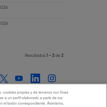
2026
 2026
Resultados
1 – 2
de
2
S
S
S
S
e
e
e
e
a
a
a
a
b
b
b
b
r
r
r
o, cookies propias y de terceros con fines
r
e
e
e
e a un perfil elaborado a partir de tus
e
e
e
e
e
en el botón correspondiente. Asimismo,
n
n
n
n