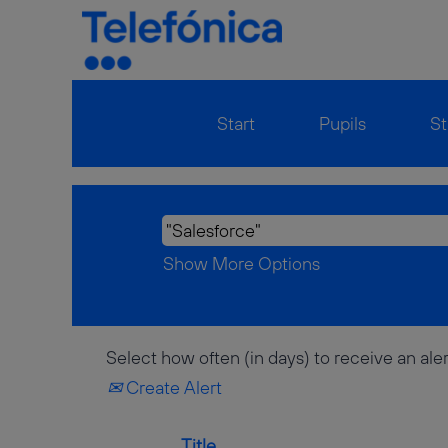
Home
|
"Salesforce" at Telefon
Search results for
""Salesforc
There are currently no open posi
Start
Pupils
St
The 10 most recent jobs posted b
Show More Options
Select how often (in days) to receive an aler
Create Alert
Title