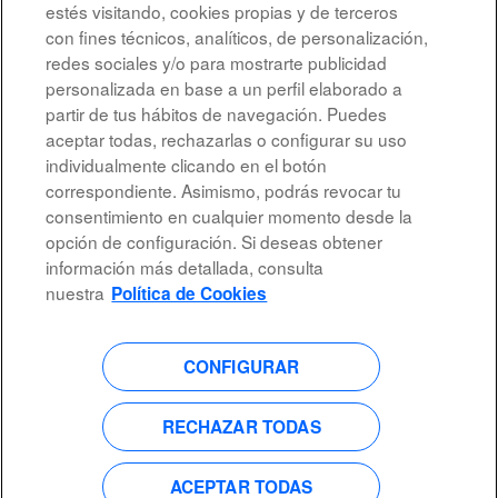
estés visitando, cookies propias y de terceros
con fines técnicos, analíticos, de personalización,
Resultados
1 – 7
de
7
redes sociales y/o para mostrarte publicidad
personalizada en base a un perfil elaborado a
partir de tus hábitos de navegación. Puedes
aceptar todas, rechazarlas o configurar su uso
individualmente clicando en el botón
All rights reserved
correspondiente. Asimismo, podrás revocar tu
consentimiento en cualquier momento desde la
Accessibility
opción de configuración. Si deseas obtener
información más detallada, consulta
Privacy Policy
nuestra
Política de Cookies
CONFIGURAR
S
S
S
S
e
e
e
e
a
a
a
a
RECHAZAR TODAS
b
b
b
b
r
r
r
r
e
e
e
e
ACEPTAR TODAS
e
e
e