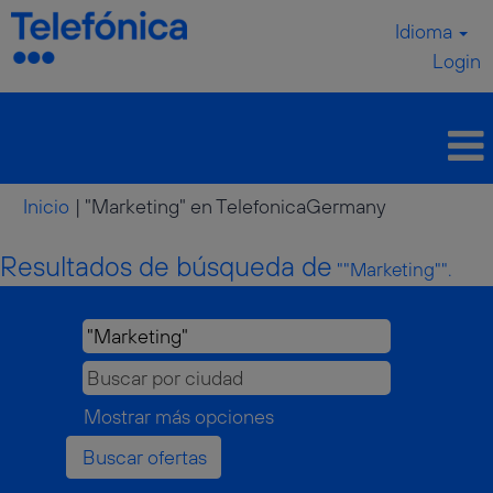
Idioma
Login
(página
Inicio
|
"Marketing" en TelefonicaGermany
actual)
Resultados de búsqueda de
""Marketing"".
Mostrar más opciones