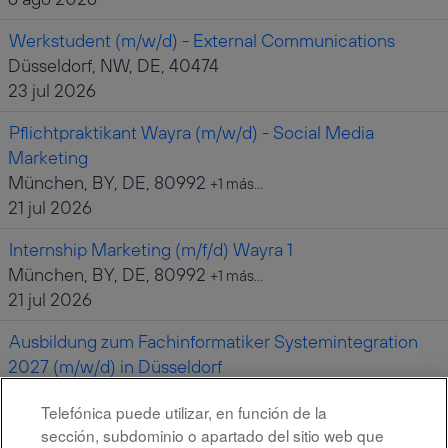
Werkstudent (m/w/d) - External Communications
Düsseldorf, NW, DE, 40474
23 jul 2026
Pflichtpraktikant Wayra (m/w/d) - Social Media
Marketing
München, BY, DE, 80992
+1 más…
21 jul 2026
Internship Marketing (m/f/d) Wayra 1
München, BY, DE, 80992
+1 más…
21 jul 2026
Ausbildung zum Fachinformatiker Systemintegration
2027 (m/w/d) in Düsseldorf
Düsseldorf, NW, DE, 40474
Telefónica puede utilizar, en función de la
17 jul 2026
sección, subdominio o apartado del sitio web que