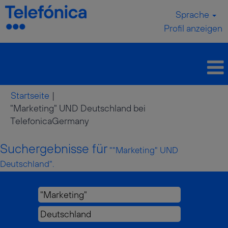
Sprache
Profil anzeigen
Startseite
|
"Marketing" UND Deutschland bei
(aktuelle
TelefonicaGermany
Seite)
Suchergebnisse für
""Marketing" UND
Deutschland".