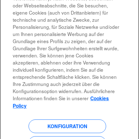
oder Webseiteabschnitte, die Sie besuchen,
Düsseldorf, NW, DE, 40474
eigene Cookies (auch von Drittanbietern) für
17.07.2026
technische und analytische Zwecke, zur
Personalisierung, für Soziale Netzwerke und/oder
um Ihnen personalisierte Werbung auf der
Ergebnisse
1 – 7
von
7
Grundlage eines Profils zu zeigen, der auf der
Grundlage Ihrer Surfgewohnheiten erstellt wurde,
verwenden. Sie können jene Cookies
akzeptieren, ablehnen oder ihre Verwendung
individuell konfigurieren, indem Sie auf die
Rechtshinweis
entsprechende Schaltfläche klicken. Sie können
Ihre Zustimmung auch jederzeit über die
Barrierefreiheit
Konfigurationsoption widerrufen. Ausführlichere
Informationen finden Sie in unserer
Cookies
Datenschutzrichtlinien
Policy
KONFIGURATION
W
W
W
W
i
i
i
i