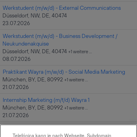
Werkstudent (m/w/d) - External Communications
Düsseldorf, NW, DE, 40474
23.07.2026
Werkstudent (m/w/d) - Business Development /
Neukundenakquise
Düsseldorf, NW, DE, 40474
+1 weitere …
08.07.2026
Praktikant Wayra (m/w/d) - Social Media Marketing
München, BY, DE, 80992
+1 weitere …
21.07.2026
Internship Marketing (m/f/d) Wayra 1
München, BY, DE, 80992
+1 weitere …
21.07.2026
Ausbildung zum Fachinformatiker Systemintegration
Telefónica kann je nach Webseite, Subdomain
2027 (m/w/d) in Düsseldorf