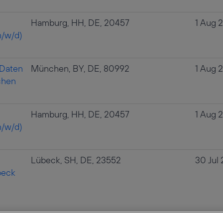
Hamburg, HH, DE, 20457
1 Aug 
/w/d)
 Daten
München, BY, DE, 80992
1 Aug 
chen
Hamburg, HH, DE, 20457
1 Aug 
/w/d)
Lübeck, SH, DE, 23552
30 Jul
beck