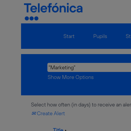
Home
|
"Marketing" AND Deutsc
Search results for
""Marketin
There are currently no open posi
Start
Pupils
St
The 10 most recent jobs posted b
Show More Options
Select how often (in days) to receive an aler
Create Alert
Title