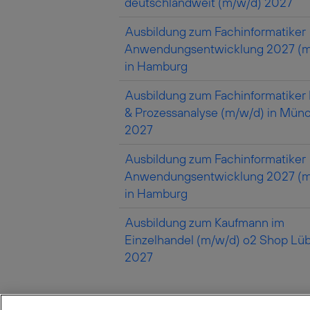
deutschlandweit (m/w/d) 2027
Ausbildung zum Fachinformatiker
Anwendungsentwicklung 2027 (m
in Hamburg
Ausbildung zum Fachinformatiker
& Prozessanalyse (m/w/d) in Mün
2027
Ausbildung zum Fachinformatiker
Anwendungsentwicklung 2027 (m
in Hamburg
Ausbildung zum Kaufmann im
Einzelhandel (m/w/d) o2 Shop Lü
2027