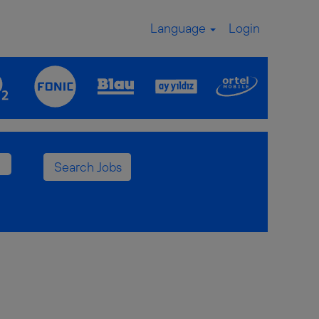
Language
Login
".
nen