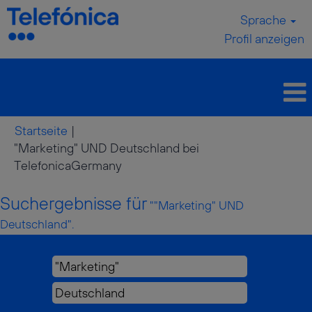
Sprache
Profil anzeigen
Startseite
|
"Marketing" UND Deutschland bei
(aktuelle
TelefonicaGermany
Seite)
Suchergebnisse für
""Marketing" UND
Deutschland".