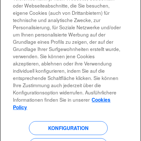
oder Webseiteabschnitte, die Sie besuchen,
Düsseldorf, NW, DE, 40474
eigene Cookies (auch von Drittanbietern) für
17.07.2026
technische und analytische Zwecke, zur
Personalisierung, für Soziale Netzwerke und/oder
um Ihnen personalisierte Werbung auf der
Ergebnisse
1 – 7
von
7
Grundlage eines Profils zu zeigen, der auf der
Grundlage Ihrer Surfgewohnheiten erstellt wurde,
verwenden. Sie können jene Cookies
akzeptieren, ablehnen oder ihre Verwendung
individuell konfigurieren, indem Sie auf die
Rechtshinweis
entsprechende Schaltfläche klicken. Sie können
Ihre Zustimmung auch jederzeit über die
Barrierefreiheit
Konfigurationsoption widerrufen. Ausführlichere
Informationen finden Sie in unserer
Cookies
Datenschutzrichtlinien
Policy
KONFIGURATION
W
W
W
W
i
i
i
i