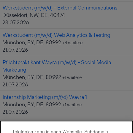
Werkstudent (m/w/d) - External Communications
Düsseldorf, NW, DE, 40474
23.07.2026
Werkstudent (m/w/d) Web Analytics & Testing
München, BY, DE, 80992
+4 weitere …
21.07.2026
Pflichtpraktikant Wayra (m/w/d) - Social Media
Marketing
München, BY, DE, 80992
+1 weitere …
21.07.2026
Internship Marketing (m/f/d) Wayra 1
München, BY, DE, 80992
+1 weitere …
21.07.2026
Ausbildung zum Fachinformatiker Systemintegration
Telefónica kann je nach Webseite, Subdomain
2027 (m/w/d) in Düsseldorf