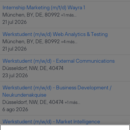
Internship Marketing (m/f/d) Wayra 1
München, BY, DE, 80992
+1 más…
21 jul 2026
Werkstudent (m/w/d) Web Analytics & Testing
München, BY, DE, 80992
+4 más…
21 jul 2026
Werkstudent (m/w/d) - External Communications
Düsseldorf, NW, DE, 40474
23 jul 2026
Werkstudent (m/w/d) - Business Development /
Neukundenakquise
Düsseldorf, NW, DE, 40474
+1 más…
6 ago 2026
Werkstudent (m/w/d) - Market Intelligence
München, BY, DE, 80992