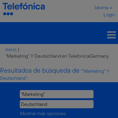
Idioma
Login
Inicio
|
(pág
"Marketing" Y Deutschland en TelefonicaGermany
actu
Resultados de búsqueda de
""Marketing" Y
Deutschland".
Mostrar más opciones