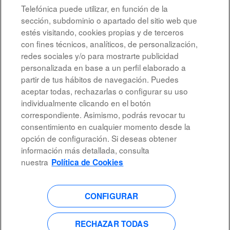
Telefónica puede utilizar, en función de la
6 ago 2026
sección, subdominio o apartado del sitio web que
estés visitando, cookies propias y de terceros
con fines técnicos, analíticos, de personalización,
Resultados
1 – 7
de
7
redes sociales y/o para mostrarte publicidad
personalizada en base a un perfil elaborado a
partir de tus hábitos de navegación. Puedes
aceptar todas, rechazarlas o configurar su uso
individualmente clicando en el botón
All rights reserved
correspondiente. Asimismo, podrás revocar tu
consentimiento en cualquier momento desde la
Accessibility
opción de configuración. Si deseas obtener
información más detallada, consulta
Privacy Policy
nuestra
Política de Cookies
CONFIGURAR
S
S
S
S
e
e
e
e
a
a
a
a
RECHAZAR TODAS
b
b
b