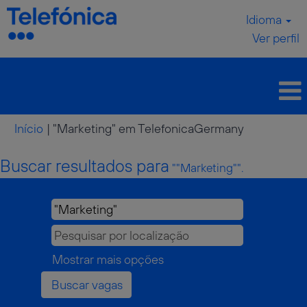
Idioma
Ver perfil
(página
Início
|
"Marketing" em TelefonicaGermany
atual)
Buscar resultados para
""Marketing"".
Mostrar mais opções