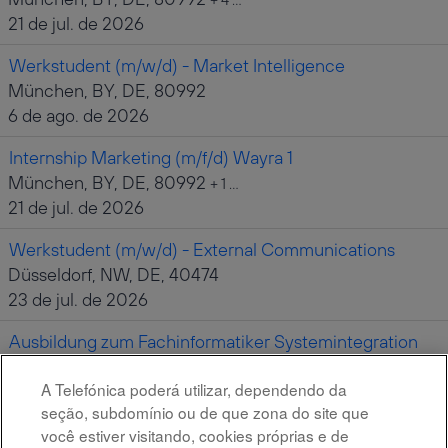
21 de jul. de 2026
Werkstudent (m/w/d) - Market Intelligence
München, BY, DE, 80992
6 de ago. de 2026
Internship Marketing (m/f/d) Wayra 1
München, BY, DE, 80992
+ 1 …
21 de jul. de 2026
Werkstudent (m/w/d) - External Communications
Düsseldorf, NW, DE, 40474
23 de jul. de 2026
Ausbildung zum Fachinformatiker Systemintegration
2027 (m/w/d) in Düsseldorf
A Telefónica poderá utilizar, dependendo da
Düsseldorf, NW, DE, 40474
seção, subdomínio ou de que zona do site que
17 de jul. de 2026
você estiver visitando, cookies próprias e de