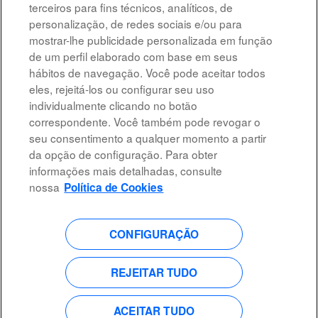
terceiros para fins técnicos, analíticos, de
personalização, de redes sociais e/ou para
Resultados
1 – 7
de
7
mostrar-lhe publicidade personalizada em função
de um perfil elaborado com base em seus
hábitos de navegação. Você pode aceitar todos
eles, rejeitá-los ou configurar seu uso
individualmente clicando no botão
All rights reserved
correspondente. Você também pode revogar o
seu consentimento a qualquer momento a partir
Accessibility
da opção de configuração. Para obter
informações mais detalhadas, consulte
Privacy Policy
nossa
Política de Cookies
CONFIGURAÇÃO
A
A
A
A
b
b
b
b
r
r
r
r
REJEITAR TUDO
e
e
e
e
e
e
e
e
m
m
m
m
ACEITAR TUDO
u
u
u