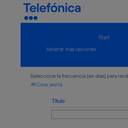
Inicio
|
"Marketing" en Telefoni
Resultados de búsqueda
Start
Mostrar más opciones
Seleccione la frecuencia (en días) para recib
Crear alerta
Título