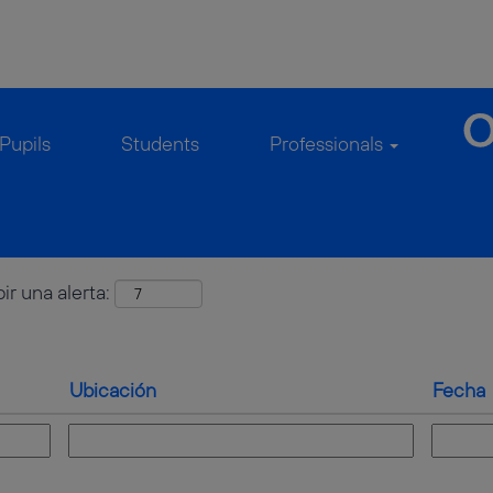
(página
caGermany
actual)
 de
""Marketing"".
Pupils
Students
Professionals
ir una alerta:
Ubicación
Fecha