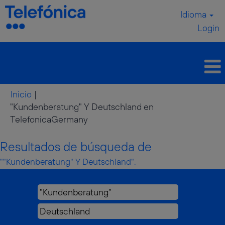
Idioma
Login
Inicio
|
"Kundenberatung" Y Deutschland en
(página
TelefonicaGermany
actual)
Resultados de búsqueda de
""Kundenberatung" Y Deutschland".