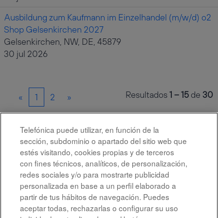
Ausbildung zum Kaufmann im Einzelhandel (m/w/d) o2
Shop Gelsenkirchen 2027
Gelsenkirchen, NW, DE, 45879
30 jul 2026
Resultados
1 – 15
de
30
«
1
2
»
Telefónica puede utilizar, en función de la
Seleccione la frecuencia (en días) para recibir una
sección, subdominio o apartado del sitio web que
alerta:
estés visitando, cookies propias y de terceros
con fines técnicos, analíticos, de personalización,
Crear alerta
redes sociales y/o para mostrarte publicidad
personalizada en base a un perfil elaborado a
partir de tus hábitos de navegación. Puedes
aceptar todas, rechazarlas o configurar su uso