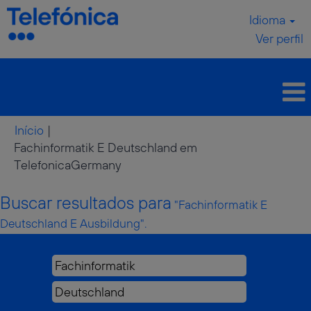
Idioma
Ver perfil
Início
|
Fachinformatik E Deutschland em
(página
TelefonicaGermany
atual)
Buscar resultados para
"Fachinformatik E
Deutschland E Ausbildung".