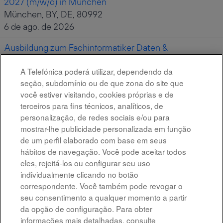
2027 (m/w/d) in München
München, BY, DE, 80992
6 de ago. de 2026
Ausbildung zum Fachinformatiker Daten &
Prozessanalyse (m/w/d) in Teltow 2027
A Telefónica poderá utilizar, dependendo da
Teltow, BB, DE, 14513
seção, subdomínio ou de que zona do site que
30 de jul. de 2026
você estiver visitando, cookies próprias e de
terceiros para fins técnicos, analíticos, de
personalização, de redes sociais e/ou para
Resultados
1 – 7
de
7
mostrar-lhe publicidade personalizada em função
de um perfil elaborado com base em seus
hábitos de navegação. Você pode aceitar todos
eles, rejeitá-los ou configurar seu uso
individualmente clicando no botão
All rights reserved
correspondente. Você também pode revogar o
seu consentimento a qualquer momento a partir
Accessibility
da opção de configuração. Para obter
informações mais detalhadas, consulte