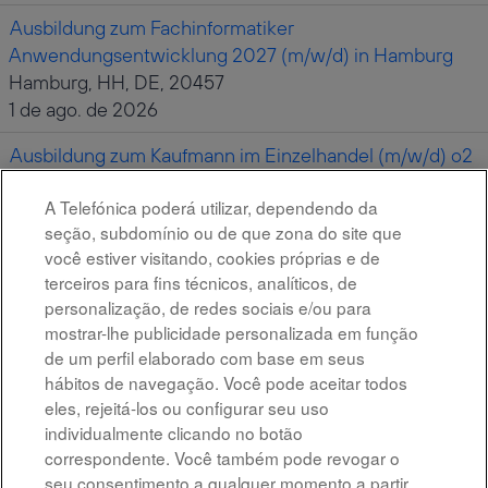
Ausbildung zum Fachinformatiker
Anwendungsentwicklung 2027 (m/w/d) in Hamburg
Hamburg, HH, DE, 20457
1 de ago. de 2026
Ausbildung zum Kaufmann im Einzelhandel (m/w/d) o2
Shop Lübeck 2027
A Telefónica poderá utilizar, dependendo da
Lübeck, SH, DE, 23552
seção, subdomínio ou de que zona do site que
30 de jul. de 2026
você estiver visitando, cookies próprias e de
terceiros para fins técnicos, analíticos, de
personalização, de redes sociais e/ou para
Resultados
1 – 10
de
10
mostrar-lhe publicidade personalizada em função
de um perfil elaborado com base em seus
hábitos de navegação. Você pode aceitar todos
eles, rejeitá-los ou configurar seu uso
individualmente clicando no botão
All rights reserved
correspondente. Você também pode revogar o
seu consentimento a qualquer momento a partir