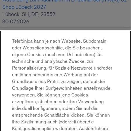
Shop Lübeck 2027
Lübeck, SH, DE, 23552
30.07.2026
Ausbildung zum Kaufmann im Einzelhandel (m/w/d) o2
Telefónica kann je nach Webseite, Subdomain
Shop Gießen 2027
oder Webseiteabschnitte, die Sie besuchen,
Gießen, HE, DE, 35390
eigene Cookies (auch von Drittanbietern) für
30.07.2026
technische und analytische Zwecke, zur
Personalisierung, für Soziale Netzwerke und/oder
um Ihnen personalisierte Werbung auf der
Ergebnisse
1 – 10
von
10
Grundlage eines Profils zu zeigen, der auf der
Grundlage Ihrer Surfgewohnheiten erstellt wurde,
verwenden. Sie können jene Cookies
akzeptieren, ablehnen oder ihre Verwendung
individuell konfigurieren, indem Sie auf die
Rechtshinweis
entsprechende Schaltfläche klicken. Sie können
Ihre Zustimmung auch jederzeit über die
Barrierefreiheit
Konfigurationsoption widerrufen. Ausführlichere