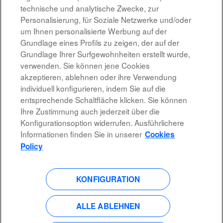
technische und analytische Zwecke, zur
Personalisierung, für Soziale Netzwerke und/oder
Ergebnisse
1 – 15
von
54
«
1
2
3
4
»
um Ihnen personalisierte Werbung auf der
Grundlage eines Profils zu zeigen, der auf der
Grundlage Ihrer Surfgewohnheiten erstellt wurde,
verwenden. Sie können jene Cookies
akzeptieren, ablehnen oder ihre Verwendung
individuell konfigurieren, indem Sie auf die
Rechtshinweis
entsprechende Schaltfläche klicken. Sie können
Ihre Zustimmung auch jederzeit über die
Barrierefreiheit
Konfigurationsoption widerrufen. Ausführlichere
Informationen finden Sie in unserer
Cookies
Datenschutzrichtlinien
Policy
KONFIGURATION
W
W
W
W
i
i
i
i
r
r
r
r
ALLE ABLEHNEN
d
d
d
d
a
a
a
a