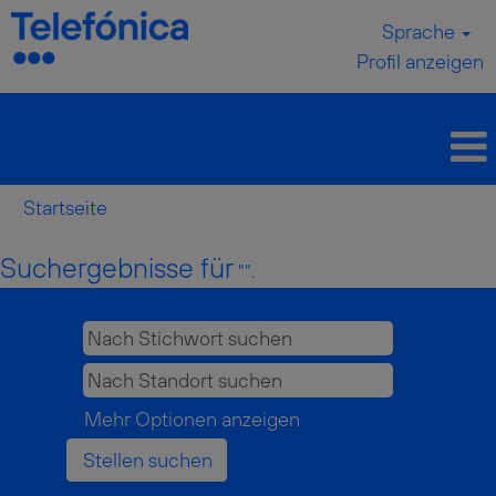
Sprache
Profil anzeigen
Startseite
Suchergebnisse für
"".
Mehr Optionen anzeigen