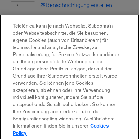
Benachrichtigung erstellen
Diese Stelle wurde leider bereits besetzt.
Telefónica kann je nach Webseite, Subdomain
oder Webseiteabschnitte, die Sie besuchen,
eigene Cookies (auch von Drittanbietern) für
technische und analytische Zwecke, zur
Personalisierung, für Soziale Netzwerke und/oder
um Ihnen personalisierte Werbung auf der
Grundlage eines Profils zu zeigen, der auf der
Grundlage Ihrer Surfgewohnheiten erstellt wurde,
verwenden. Sie können jene Cookies
akzeptieren, ablehnen oder ihre Verwendung
individuell konfigurieren, indem Sie auf die
Rechtshinweis
entsprechende Schaltfläche klicken. Sie können
Ihre Zustimmung auch jederzeit über die
Barrierefreiheit
Konfigurationsoption widerrufen. Ausführlichere
Informationen finden Sie in unserer
Cookies
Datenschutzrichtlinien
Policy