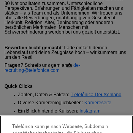
80 Nationalitäten zusammen. Unterschiedliche
Perspektiven, Erfahrungen und Fähigkeiten machen uns
stärker – als Team und als Unternehmen. Wir freuen uns
über alle Bewerbungen, unabhängig von Geschlecht,
Herkunft, Religion, Alter, Behinderung oder anderen
persönlichen Merkmalen. Menschen mit
Schwerbehinderung werden bei uns gezielt unterstützt.
Bewerben leicht gemacht:
Lade einfach deinen
Lebenslauf und deine Zeugnisse hoch – wir kümmern uns
um den Rest!
Fragen?
Schreib uns gern an
📩
de-
recruiting@telefonica.com
Quick Clicks
Zahlen, Daten & Fakten:
T
elefónica Deutschland
Diverse Karrieremöglichkeiten:
Karriereseite
Ein Blick hinter die Kulissen:
Instagram
Telefónica kann je nach Webseite, Subdomain
320138
oder Webseiteabschnitte, die Sie besuchen,