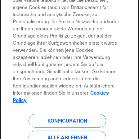
GER - Telefónica Germany GmbH & Co. OHG
eigene Cookies (auch von Drittanbietern) für
technische und analytische Zwecke, zur
München, BY, DE, 80992
Personalisierung, für Soziale Netzwerke und/oder
um Ihnen personalisierte Werbung auf der
Grundlage eines Profils zu zeigen, der auf der
Jetzt bewerben »
Grundlage Ihrer Surfgewohnheiten erstellt wurde,
verwenden. Sie können jene Cookies
akzeptieren, ablehnen oder ihre Verwendung
individuell konfigurieren, indem Sie auf die
Rechtshinweis
entsprechende Schaltfläche klicken. Sie können
Ihre Zustimmung auch jederzeit über die
Barrierefreiheit
Konfigurationsoption widerrufen. Ausführlichere
Informationen finden Sie in unserer
Cookies
Datenschutzrichtlinien
Policy
KONFIGURATION
W
W
W
W
i
i
i
i
r
r
r
r
ALLE ABLEHNEN