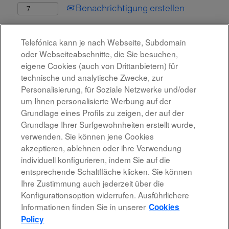
Benachrichtigung erstellen
Diese Stelle wurde leider bereits besetzt.
Telefónica kann je nach Webseite, Subdomain
oder Webseiteabschnitte, die Sie besuchen,
eigene Cookies (auch von Drittanbietern) für
technische und analytische Zwecke, zur
Personalisierung, für Soziale Netzwerke und/oder
um Ihnen personalisierte Werbung auf der
Grundlage eines Profils zu zeigen, der auf der
Grundlage Ihrer Surfgewohnheiten erstellt wurde,
verwenden. Sie können jene Cookies
akzeptieren, ablehnen oder ihre Verwendung
individuell konfigurieren, indem Sie auf die
Rechtshinweis
entsprechende Schaltfläche klicken. Sie können
Ihre Zustimmung auch jederzeit über die
Barrierefreiheit
Konfigurationsoption widerrufen. Ausführlichere
Informationen finden Sie in unserer
Cookies
Datenschutzrichtlinien
Policy