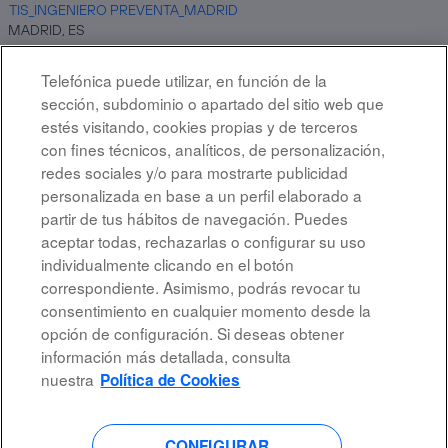
TIS_INGENIERO PREVENTA_MADRID
MADRID, ES
22 jul 2026
Telefónica puede utilizar, en función de la
Prácticas - Apoyo Gestión Administrativa / Talent Pool
sección, subdominio o apartado del sitio web que
MADRID, ES
estés visitando, cookies propias y de terceros
31 jul 2026
con fines técnicos, analíticos, de personalización,
redes sociales y/o para mostrarte publicidad
personalizada en base a un perfil elaborado a
Resultados
1 – 15
de
72
«
1
2
3
4
5
»
partir de tus hábitos de navegación. Puedes
aceptar todas, rechazarlas o configurar su uso
individualmente clicando en el botón
correspondiente. Asimismo, podrás revocar tu
Aviso Legal
consentimiento en cualquier momento desde la
opción de configuración. Si deseas obtener
Accesibilidad
información más detallada, consulta
Protección de Datos
nuestra
Política de Cookies
CONFIGURAR